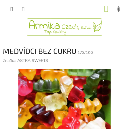
Přejít
NÁKUP
na
obsah
KOŠÍK
MEDVÍDCI BEZ CUKRU
173/1KG
Značka:
ASTRA SWEETS