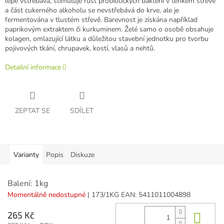
lépe vstřebává, stimuluje růst probiotických bakterií v tenkém střevě
a část cukerného alkoholu se nevstřebává do krve, ale je
fermentována v tlustém střevě. Barevnost je získána například
paprikovým extraktem či kurkuminem. Želé samo o osobě obsahuje
kolagen, omlazující látku a důležitou stavební jednotku pro tvorbu
pojivových tkání, chrupavek, kostí, vlasů a nehtů.
Detailní informace
ZEPTAT SE
SDÍLET
Varianty
Popis
Diskuze
Balení: 1kg
Momentálně nedostupné
| 173/1KG
EAN:
5411011004898
Do 
265 Kč