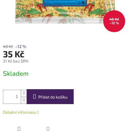
40 Kč
–12 %
40 Kč
–12 %
35 Kč
31 Kč bez DPH
Měrná
Skladem
cena:
Přidat do košíku
Detailní informace