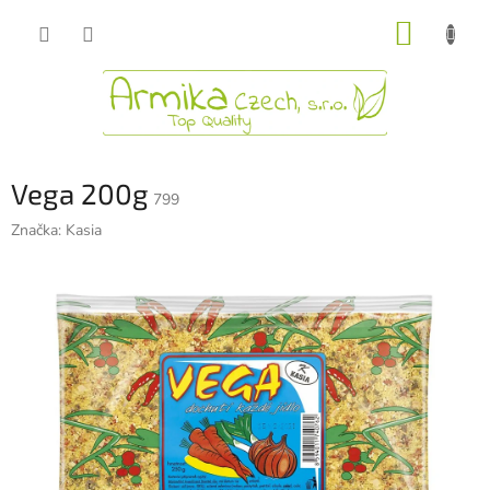
Přejít
NÁKUP
na
obsah
KOŠÍK
Vega 200g
799
Značka:
Kasia