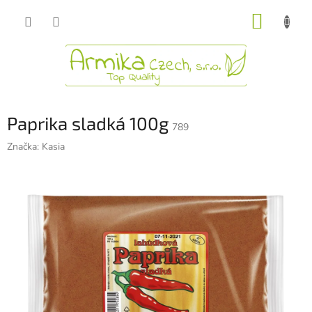
Přejít
NÁKUP
na
obsah
KOŠÍK
Paprika sladká 100g
789
Značka:
Kasia