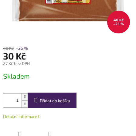
40 Kč
–25 %
40 Kč
–25 %
30 Kč
27 Kč bez DPH
Měrná
Skladem
cena:
Přidat do košíku
Detailní informace