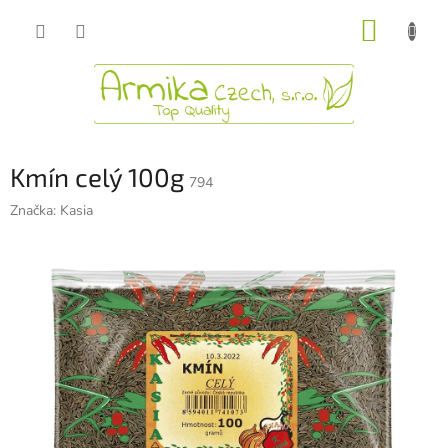
Přejít
NÁKUP
na
obsah
KOŠÍK
Kmín celý 100g
794
Značka:
Kasia