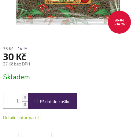
35 Kč
–14 %
35 Kč
–14 %
30 Kč
27 Kč bez DPH
Měrná
Skladem
cena:
Přidat do košíku
Detailní informace