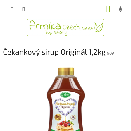
Přejít
NÁKUP
na
obsah
KOŠÍK
Čekankový sirup Originál 1,2kg
909