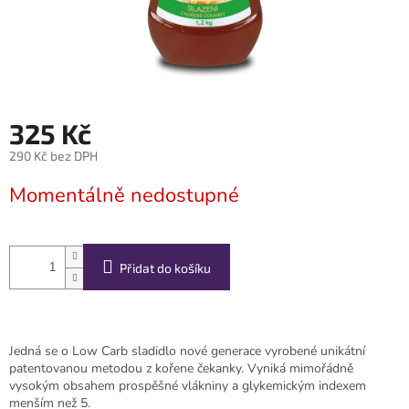
325 Kč
290 Kč bez DPH
Měrná
Momentálně nedostupné
cena:
Přidat do košíku
Jedná se o Low Carb sladidlo nové generace vyrobené unikátní
patentovanou metodou z kořene čekanky. Vyniká mimořádně
vysokým obsahem prospěšné vlákniny a glykemickým indexem
menším než 5.